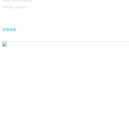
News Information
Whole country
关于巅峰国际微信公
众号 0元设计 0元报价
友情链接：
巅峰国际
国际
021-33902961
13402020300
全国服务热线
陈先生 Jack chen