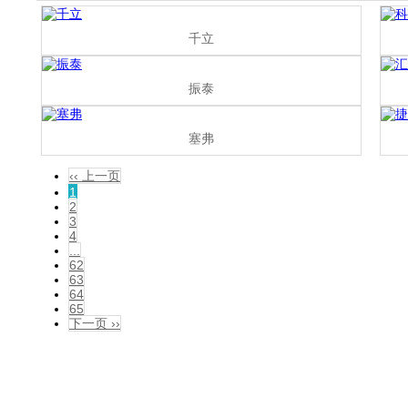
千立
振泰
塞弗
‹‹ 上一页
1
2
3
4
...
62
63
64
65
下一页 ››