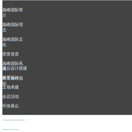
巅峰国际简
介
巅峰国际理
念
巅峰国际文
化
荣誉资质
巅峰国际风
展台设计搭建
采
展厅设计
联系巅峰国
际
主场承建
会议活动
环保展台
巅峰国际动态
展览新闻