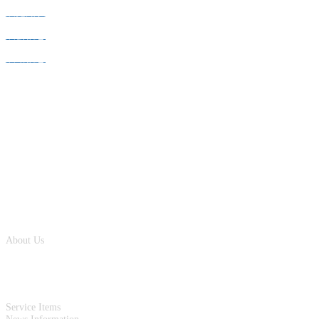
展览知识
展会信息
展馆信息
广州展览
北京展览
上海展览
香港展览
关于巅峰
国际
About Us
服务项目
新闻咨询
巅峰国际
Service Items
全国